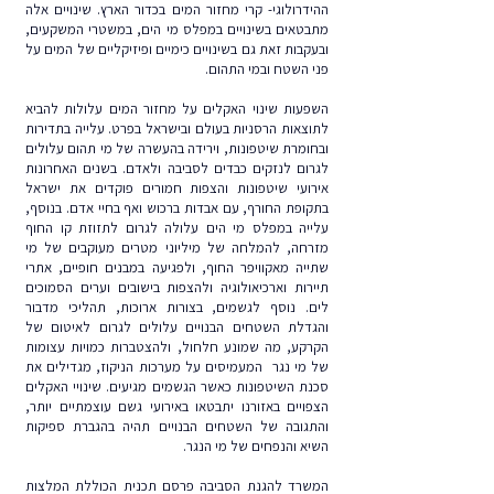
ההידרולוגי- קרי מחזור המים בכדור הארץ. שינויים אלה
מתבטאים בשינויים במפלס מי הים, במשטרי המשקעים,
ובעקבות זאת גם בשינויים כימיים ופיזיקליים של המים על
פני השטח ובמי התהום.
השפעות שינוי האקלים על מחזור המים עלולות להביא
לתוצאות הרסניות בעולם ובישראל בפרט. עלייה בתדירות
ובחומרת שיטפונות, וירידה בהעשרה של מי תהום עלולים
לגרום לנזקים כבדים לסביבה ולאדם. בשנים האחרונות
אירועי שיטפונות והצפות חמורים פוקדים את ישראל
בתקופת החורף, עם אבדות ברכוש ואף בחיי אדם. בנוסף,
עלייה במפלס מי הים עלולה לגרום לתזוזת קו החוף
מזרחה, להמלחה של מיליוני מטרים מעוקבים של מי
שתייה מאקוויפר החוף, ולפגיעה במבנים חופיים, אתרי
תיירות וארכיאולוגיה ולהצפות בישובים וערים הסמוכים
לים. נוסף לגשמים, בצורות ארוכות, תהליכי מדבור
והגדלת השטחים הבנויים עלולים לגרום לאיטום של
הקרקע, מה שמונע חלחול, ולהצטברות כמויות עצומות
של מי נגר המעמיסים על מערכות הניקוז, מגדילים את
סכנת השיטפונות כאשר הגשמים מגיעים. שינויי האקלים
הצפויים באזורנו יתבטאו באירועי גשם עוצמתיים יותר,
והתגובה של השטחים הבנויים תהיה בהגברת ספיקות
השיא והנפחים של מי הנגר.
המשרד להגנת הסביבה פרסם תכנית הכוללת המלצות