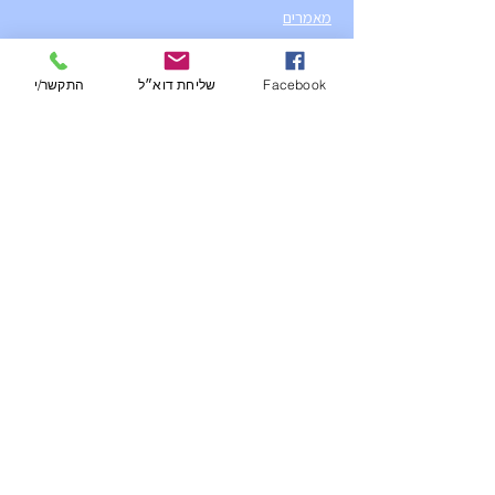
מאמרים
יצירת קשר
הצהרת נגישות
Facebook
שליחת דוא״ל
התקשר/י
מדיניות פרטיות
שירותי החברה
ניהול מי נגר ובנייה ירוקה
השפלת מי תהום
נספחי ניקוז לתב"ע
נספחי מים וביוב
מידול הצפות
סקרים הידרולוגים וסביבתיים
מאמרים אחרונים
מקורות המים של ישראל
השפעת מי הנגר על הגיאולוגיה והקרקע
זיהום מי התהום ואקוויפר החוף
השפעת מי הנגר על סחף קרקע