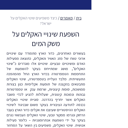
בית
/
מאמרים
/
כיצד משפיעים שינוי האקלים על
ישראל?
השפעת שינויי האקלים על
משק המים
בעשורים האחרונים, כדור הארץ מתמודד עם שינויים
ארוכי טווח של מזג האוויר והאקלים, כתוצאה מפעילות
האדם ומשינויים טבעיים. שינויים אלו מוגדרים כ"שינוי
האקלים", מושג שמתייחס בעיקר להשפעות של
התחממות הטמפרטורה בכדור הארץ החל מהמהפכה
התעשייתית. מלבד העלייה בטמפרטורה, שינוי האקלים
מתבטאים בהקצנה של תופעות אקלימיות כגון בצורות
ממושכות, סופות קיצוניות, שרפות ענק או טמפרטורות
גבוהות ונמוכות קיצונית, שעלולות להגיע לכדי משבר
האקלים אשר יחריף בהדרגה. סוגיית שינויי האקלים
נכנסה לתודעה הציבורית בעיקר משום שבניגוד לשינויי
האקלים ההיסטוריים שעיצבו את אקלים כדור הארץ בעבר
הרחוק ונגרמו ממקור טבעי, שינוי האקלים העכשווי נגרם
בעיקר על ידי השפעות אנתרופוגניות – כלומר פעילות
אנושית. שינוי האקלים, משפיעים בין השאר על המחזור