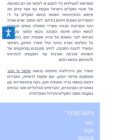
מפורטות לפעילויות כדי למנוע או למזער את רוב הפגיעות
של שינויי האקלים בישראל והקמת גוף אשר יבדוק את
מימוש ההתחייבויות השונות בנושא האקלים על ידי
המשרדים השונים ויתאם ביניהם. לפני מספר שנים וועדת
היגוי המורכבת מנציגי משרדי ממשלה וגופים הקרובים
לנושא המים ואיכות הסביבה גיבשו מסמך עקרונות
והנחיות לגבי נושאים של בנייה משמרת מים. בהסתמך
על המלצות וועדת ההיגוי החל משרד השיכון, בשיתוף
המשרד להגנת הסביבה, לחייב מתכננים בפרויקטים של
תשתיות מהרמה הארצית ועד המקומית להתייחס
ולהתחשב בנושא המים.
משרד צוק הידרולוגיה מתמחה בנושאי
שימור מי הנגר
ומספקים שירותי תכנון, יעוץ ופיקוח לרשויות, תאגידים
ויזמים בנושאי בנייה משמרת מים, ניקוז ובהתמודדות עם
האתגרים הסביבתיים, ההנדסיים והכלכליים אשר נגרמים
בעקבות משבר האקלים והגידול באוכלוסייה.
ניווט מהיר
ראשי
אודות
פרויקטים