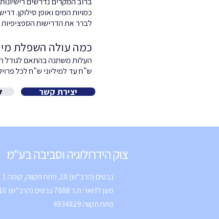
ברוב המקרים נדרשים רישיונות
כמויות המים ואופן סילוקן. דרי
לברר את הדרישות הספציפיות ל
כמה עולה השפלת מי 
העלות משתנה בהתאם לגודל הפר
ש"ח עד למיליוני ש"ח לכל פרויק
יצירת קשר
ל
צוק הידרולוגיה וסביבה בע"מ
נבטים (הרב"ש) 10, פתח תקווה, קומה 1
פתח תקווה 4934829