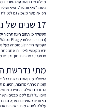
מפלס מי התהום עולה ויורד במה
בשמו "פיאזומטר". הפיאזומטר 
הפיאזומטר משמש גם לנטילת דגי
17 שנים של ניסיון ומקצועיות
השפלת מי תהום הינה תהליך יק
(
העסקת הידרולוג מומחה בעל ניסי
ידע מקצועי וניסיון הוא המפתח
פרויקט, במהירות ותוך נקיטת מי
מתי נדרשת הש
השפלת מי תהום נדרשת בכל פרו
קומות מרתף מרובות, חניונים ת
הנמכת המפלס, החפירה מתמלאת 
מים ועלול גם לסכן מבנים ותש
באזורים מסוימים בארץ, ובהם ח
עלולה לפגוש מים. באזורים אחר