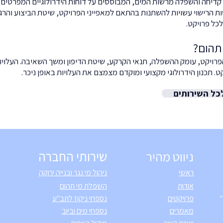
 קדיחה והשפלה מרשות המים, המבוססים על דוחות הידרולוגיים המפרטי
שות הרישוי עשויות להשתנות בהתאם למאפייני הפרויקט, שיטת הביצוע והרג
כל פרויקט.
תהום?
ויקט, עומק ההשפלה, תנאי הקרקע, שיטת הדיפון ומשך השאיבה. העלויו
ט. תכנון הידרולוגי מקצועי ומוקדם מצמצם את העלויות באופן ניכר.
כל השירותים
ניווט מהיר
שירותי החברה
ראשי
ניהול מי נגר ובנייה ירוקה
אודות
השפלת מי תהום
מען לדואר: ת.ד 7688 נבטים (הרב"ש) 10,
פרויקטים
נספחי ניקוז לתב"ע
מאמרים
נספחי מים וביוב