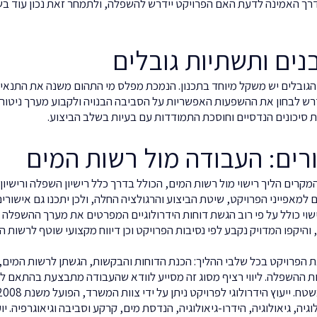
ך האמינה לדעת האם הפרויקט יידרש להשפלה, ולתמחר זאת נכון עוד בשלב
ים ותשתיות גובלים
גובלים יש משקל מיוחד בתכנון. הנמכת מפלס מי התהום משנה את התנא
נדרש לבחון את ההשפעות האפשריות על הסביבה הבנויה ולקבוע מערך ניטור
 סיכונים הנדסיים וחוסכת התמודדות עם בעיות בשלב הביצוע.
ורים: העבודה מול רשות המים
קרים הליך רישוי מול רשות המים, הכולל בדרך כלל רישיון השפלה ורישיון
מאפייני הפרויקט, שיטת הביצוע והרגולציה החלה, ולכן יתכנו גם אישורים 
וי כולל על פי רוב הגשת דוחות הידרולוגיים המפרטים את מערך ההשפלה ה
 והיקפו המדויק נקבע לפי נסיבות הפרויקט וכן דיווח מקצועי שוטף לרשות
ת הפרויקט בכל שלבי ההליך: הכנת הדוחות והבקשות, הגשתן לרשות המים, ק
 ההשפלה. ליווי רציף מסוג זה מסייע לוודא שהעבודה מתבצעת בהתאם לת
יה, גיאולוגיה, הידרו-גיאולוגיה, הנדסת מים, קרקע וסביבה וגיאוגרפיה. יו