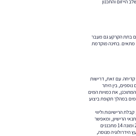
 הייזום והתכנון
ים בתת הקרקע גם מעבר
 מתאים. בחינה מוקדמת
 קדיחה. עם זאת, דרישות
נוספים, בין היתר
מתוכנן, את כמויות המים
 המים במהלך תקופת ביצוע
בלת הרישיונות וליווי
נאי הרישיון, ומאפשר
להגיב מהר לכל שינוי בתנאים בשטח. ייעוץ הידרולוגי לפרויקט ניתן על ידי צוות המשרד, הפועל משנת 2008 ומונה 14 מתכננים
עץ הידרולוגיה מנוסה,