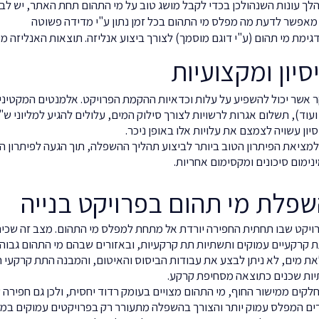
לך עונות השנהולכן בכדי לקבל מושג טוב על מי התהום תחת האתר, יש לבצ
מאפשר לדעת מה מפלס מי התהום בכל זמן נתון ע"י מדידה פשוטה
מת מי תהום (ע"י דוגם מוסמך) לצורך ביצוע אנליזה. תוצאות האנליזה מע
ר אשר יכול להשפיע על עלות וכדאיות ההקמת הפרויקט. אלמנטים המקטינ
כגון דיפון סלארי, WaterPlug ועוד), תשלום אגרות לרשויות לצורך סילוק המים, עלולים להגיע למ
ון עשויה לצמצם את עלויות אלו באופן ניכר.
 למציאת הפיתרון הטוב ביותר לביצוע תהליך ההשפלה, תוך הגעה לפיתרון 
נימום סיכונים ומקסימום אחריות.
פלת מי תהום בפרויקט בנייה
יקט שבו תחתית החפירה יורדת אל מתחת למפלס מי התהום. מצב זה שכיח
ת קרקעיים עמוקים ותשתיות תת קרקעיות, ובאזורים שבהם מי התהום גבוהי
מים, לא ניתן לבצע את עבודות הביסוס והאיטום, והמבנה התת קרקעי חש
תיות שכנים כתוצאה מסחיפת קרקע.
לקים ממישור החוף, מי התהום מצויים בעומק רדוד יחסית, ולכן גם חפירה
ים המפלס עמוק יותר והצורך בהשפלה מתעורר רק בפרויקטים עמוקים במיו