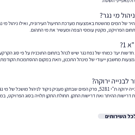
ולמאפייני השטח.
יהול מי נגר?
יר של המים מהשטח באמצעות מערכת התיעול העירונית, ואילו ניהול מי נ
ום הפרויקט, מקטין עומסי הצפה ומעשיר את מי התהום.
 קבע לתוכניות חדשות יעד כמותי של נפח נגר שיש לנהל בתחום התוכנית על פי סוג הק
מצעות מחשבון ייעודי של מינהל התכנון, וזאת במקום ההסתמכות הקודמ
ר לבנייה ירוקה?
כן. בפרויקטים שבהם חל תקן בנייה ירוקה ת"י 5281, פרק המים שבתקן מעניק ניקוד לניהול מוש
ת דרישות ההיתר ואת דרישות התקן. תחולת התקן תלויה בסוג הפרויקט, במ
כל השירותים