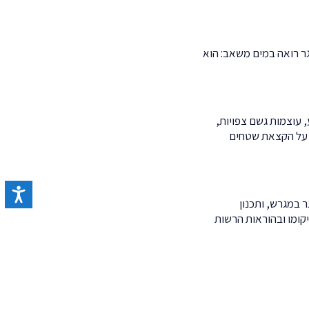
גר רואה במים משאב: הוא
רקע, עוצמות גשם צפויות,
ת על הקצאת שטחים
כל של מי נגר במגרש, ותכנון
יקומו ובהוראות הרשות