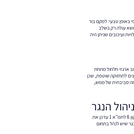
 באופן טבעי: למקם בור
נושא עולה רק בשלב
יות ועיכובים שניתן היה
וב ארגזי חלחול מתחת
קנים לתחזוקה שוטפת, שכן
מה סביבתית של ממש,
המסגרת הרגולטורית המרכזית בתחום היא פרק המים של תמ"א 1, תוכנית המתאר הארצית המאוחדת. תיקון 8 לתמ"א 1 עדכן את
גר שיש לנהל בתחום