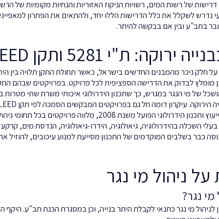
דרישות של רשות המים, רשויות הניקוז האזוריות והנחיות מקומיות של הר
ועי נדרש לשקלל את כלל הדרישות הללו יחד, ולהתאים את הפתרון למאפייני
ובר בתב"ע ובין אם בבקשה להיתר.
ירוקה: ת"י 5281 ותקן LEED
 ת"י 5281 חלה כיום על חלק ניכר מהמבנים החדשים בישראל, כאשר תחולת התקן תלויה בין
ן מומלץ לבדוק את הדרישה הספציפית לכל פרויקט. בפרויקטים שבהם התקן
שכל של מי הנגר במגרש, כך שתכנון הידרולוגי איכותי משרת שתי מטרות 
רוקה. עיקרון דומה חל גם בפרויקטים המבקשים הסמכה לפי תקן LEED הבין לאומי.
צוק הידרולוגיה וסביבה, משרד ייעוץ ותכנון הידרולוגי הפועל משנת 2008, מ
קצועיים בעלי השכלה בהידרולוגיה, גיאולוגיה, הידרו-גיאולוגיה, הנדסת מים, קרקע
נוסה כבר בשלבים המוקדמים של התכנון מסייעת למנוע עיכובים, להוזיל את 
על ניהול מי נגר
מי נגר?
 לניהול מי נגר כתנאי לקבלת היתר בנייה, וכן במסגרת הכנת תב"ע. היקף ה