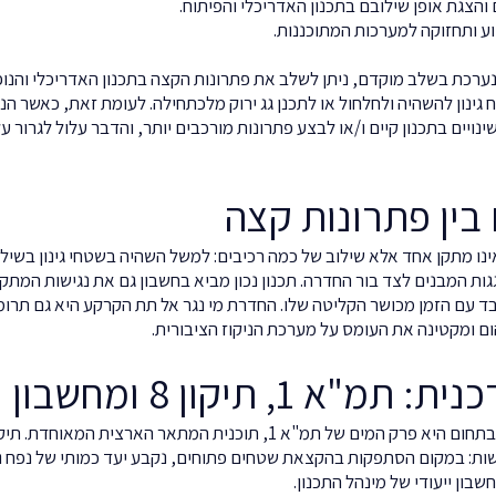
והצגת אופן שילובם בתכנון האדריכלי והפיתוח.
וע ותחזוקה למערכות המתוכננות.
ערכת בשלב מוקדם, ניתן לשלב את פתרונות הקצה בתכנון האדריכלי והנופי
ינון להשהיה ולחלחול או לתכנן גג ירוק מלכתחילה. לעומת זאת, כאשר ה
ויים בתכנון קיים ו/או לבצע פתרונות מורכבים יותר, והדבר עלול לגרור עלו
בין פתרונות קצה
נו מתקן אחד אלא שילוב של כמה רכיבים: למשל השהיה בשטחי גינון בשיל
מגגות המבנים לצד בור החדרה. תכנון נכון מביא בחשבון גם את נגישות המת
ד עם הזמן מכושר הקליטה שלו. החדרת מי נגר אל תת הקרקע היא גם תרו
ם ומקטינה את העומס על מערכת הניקוז הציבורית.
יקון 8 ומחשבון ניהול הנגר
דשות: במקום הסתפקות בהקצאת שטחים פתוחים, נקבע יעד כמותי של נפח נ
ון ייעודי של מינהל התכנון.