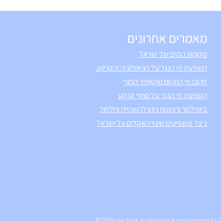
מאמרים אחרונים
מקורות המים של ישראל
השפעת מי הנגר על הגיאולוגיה והקרקע
זיהום מי התהום ואקוויפר החוף
השפעת מי הנגר על סחף קרקע
ביופילטר ורצועות גינון להשהייה וחלחול
כיצד משפיעים שינוי האקלים על ישראל
© 2026 by Tsuk hydrology & environment L