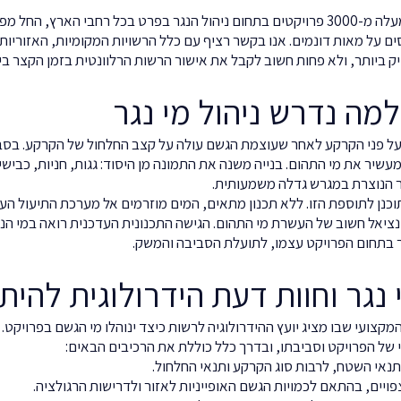
משרדינו ביצע לאורך השנים למעלה מ-3000 פרויקטים בתחום ניהול הנגר בפרט בכל רחבי ה
 על מאות דונמים. אנו בקשר רציף עם כלל הרשויות המקומיות, האזוריות
ק ביותר, ולא פחות חשוב לקבל את אישור הרשות הרלוונטית בזמן הקצר ביו
ולמה נדרש ניהול מי נגר
ם על פני הקרקע לאחר שעוצמת הגשם עולה על קצב החלחול של הקרקע. בסב
שיר את מי התהום. בנייה משנה את התמונה מן היסוד: גגות, חניות, כביש
ר הנוצרת במגרש גדלה משמעותית.
וכנן לתוספת הזו. ללא תכנון מתאים, המים מוזרמים אל מערכת התיעול העיר
ציאל חשוב של העשרת מי התהום. הגישה התכנונית העדכנית רואה במי הנ
 בתחום הפרויקט עצמו, לתועלת הסביבה והמשק.
 נגר וחוות דעת הידרולוגית להיתר
מקצועי שבו מציג יועץ ההידרולוגיה לרשות כיצד ינוהלו מי הגשם בפרויקט. 
 של הפרויקט וסביבתו, ובדרך כלל כוללת את הרכיבים הבאים:
ותנאי השטח, לרבות סוג הקרקע ותנאי החלחול.
פויים, בהתאם לכמויות הגשם האופייניות לאזור ולדרישות הרגולציה.