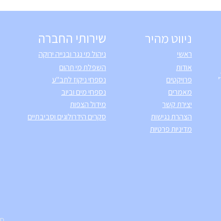
ניווט מהיר
שירותי החברה
ראשי
ניהול מי נגר ובנייה ירוקה
אודות
השפלת מי תהום
מען לדואר: ת.ד 7688 נבטים (הרב"ש) 10,
פרויקטים
נספחי ניקוז לתב"ע
מאמרים
נספחי מים וביוב
יצירת קשר
מידול הצפות
הצהרת נגישות
סקרים הידרולוגים וסביבתיים
מדיניות פרטיות
TD.